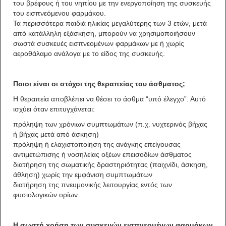
του βρέφους ή του νηπίου με την ενεργοποίηση της συσκευής
του εισπνεόμενου φαρμάκου.
Τα περισσότερα παιδιά ηλικίας μεγαλύτερης των 3 ετών, μετά
από κατάλληλη εξάσκηση, μπορούν να χρησιμοποιήσουν
σωστά συσκευές εισπνεομένων φαρμάκων με ή χωρίς
αεροθάλαμο ανάλογα με το είδος της συσκευής.
Ποιοι είναι οι στόχοι της θεραπείας του άσθματος;
Η θεραπεία αποβλέπει να θέσει το άσθμα “υπό έλεγχο”. Αυτό
ισχύει όταν επιτυγχάνεται:
πρόληψη των χρόνιων συμπτωμάτων (π.χ. νυχτερινός βήχας
ή βήχας μετά από άσκηση)
πρόληψη ή ελαχιστοποίηση της ανάγκης επείγουσας
αντιμετώπισης ή νοσηλείας οξέων επεισοδίων άσθματος
διατήρηση της σωματικής δραστηριότητας (παιχνίδι, άσκηση,
άθληση) χωρίς την εμφάνιση συμπτωμάτων
διατήρηση της πνευμονικής λειτουργίας εντός των
φυσιολογικών ορίων
Η σωστή χρήση των συσκευών εισπνεομένων φαρμάκων