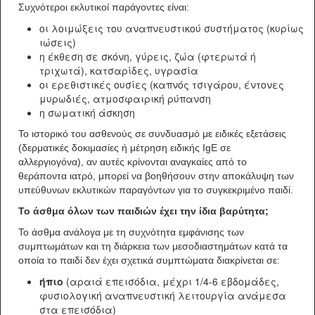
Συχνότεροι εκλυτικοί παράγοντες είναι:
οι λοιμώξεις του αναπνευστικού συστήματος (κυρίως
ιώσεις)
η έκθεση σε σκόνη, γύρεις, ζώα (φτερωτά ή
τριχωτά), κατσαρίδες, υγρασία
οι ερεθιστικές ουσίες (καπνός τσιγάρου, έντονες
μυρωδιές, ατμοσφαιρική ρύπανση
η σωματική άσκηση
Το ιστορικό του ασθενούς σε συνδυασμό με ειδικές εξετάσεις
(δερματικές δοκιμασίες ή μέτρηση ειδικής IgE σε
αλλεργιογόνα), αν αυτές κρίνονται αναγκαίες από το
θεράποντα ιατρό, μπορεί να βοηθήσουν στην αποκάλυψη των
υπεύθυνων εκλυτικών παραγόντων για το συγκεκριμένο παιδί.
Το άσθμα όλων των παιδιών έχει την ίδια βαρύτητα;
Το άσθμα ανάλογα με τη συχνότητα εμφάνισης των
συμπτωμάτων και τη διάρκεια των μεσοδιαστημάτων κατά τα
οποία το παιδί δεν έχει σχετικά συμπτώματα διακρίνεται σε:
ήπιο
(αραιά επεισόδια, μέχρι 1/4-6 εβδομάδες,
φυσιολογική αναπνευστική λειτουργία ανάμεσα
στα επεισόδια)