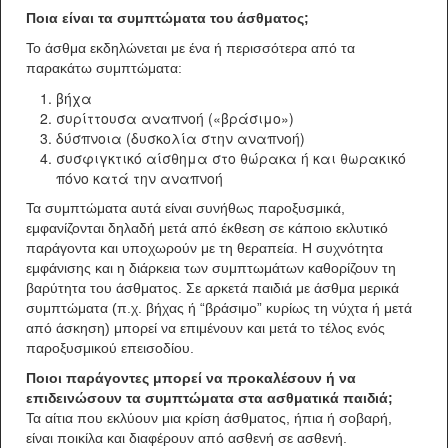
Ποια είναι τα συμπτώματα του άσθματος;
Το άσθμα εκδηλώνεται με ένα ή περισσότερα από τα
παρακάτω συμπτώματα:
βήχα
συρίττουσα αναπνοή («βράσιμο»)
δύσπνοια (δυσκολία στην αναπνοή)
συσφιγκτικό αίσθημα στο θώρακα ή και θωρακικό
πόνο κατά την αναπνοή
Τα συμπτώματα αυτά είναι συνήθως παροξυσμικά,
εμφανίζονται δηλαδή μετά από έκθεση σε κάποιο εκλυτικό
παράγοντα και υποχωρούν με τη θεραπεία. Η συχνότητα
εμφάνισης και η διάρκεια των συμπτωμάτων καθορίζουν τη
βαρύτητα του άσθματος. Σε αρκετά παιδιά με άσθμα μερικά
συμπτώματα (π.χ. βήχας ή “βράσιμο” κυρίως τη νύχτα ή μετά
από άσκηση) μπορεί να επιμένουν και μετά το τέλος ενός
παροξυσμικού επεισοδίου.
Ποιοι παράγοντες μπορεί να προκαλέσουν ή να
επιδεινώσουν τα συμπτώματα στα ασθματικά παιδιά;
Τα αίτια που εκλύουν μια κρίση άσθματος, ήπια ή σοβαρή,
είναι ποικίλα και διαφέρουν από ασθενή σε ασθενή.