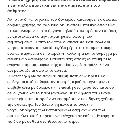
είναι πολύ σημαντική για την αντιμετώπιση του
άσθματος.
Αν το παιδί και οι γονείς του δεν έχουν κατανοήσει τις σωστές
οδηγίες χρήσης, το φάρμακο δεν εναποτίθεται ικανοποιητικά
στους πνεύμονες, στο όργανο δηλαδή που πρέπει να δράσει,
με αποτέλεσμα να μην παρατηρείται ύφεση των
συμπτωμάτων. Επιπλέον όταν οι συσκευές εισπνοών δεν
χρησιμοποιούνται σωστά μεγάλο μέρος της φαρμακευτικής
ουσίας παραμένει στη στοματική κοιλότητα και το φάρυγγα με
συνέπεια ο ασθενής να εκτίθεται στις όποιες ανεπιθύμητες
ενέργειες της φαρμακευτικής ουσίας χωρίς παράλληλα να
αντιμετωπίζεται σωστά το άσθμα.
Η κατάλληλη για το παιδί συσκευή εισπνοών πρέπει να
επιλέγεται από το θεράποντα ιατρό, αφού προηγουμένως
επιβεβαιωθεί με δοκιμαστική επίδειξη στο χώρο του ιατρείου
ότι οι γονείς και το παιδί (ανάλογα με την ηλικία του) έχουν
κατανοήσει και μπορούν να εφαρμόσουν τις οδηγίες χρήσης
της συσκευής. Τονίζεται ότι η ικανότητα σωστής
χρησιμοποίησης των εισπνεομένων φαρμάκων και των
συσκευών τους θα πρέπει να ελέγχεται σε κάθε επίσκεψη του
παιδιού με άσθμα στο θεράποντα ιατρό.