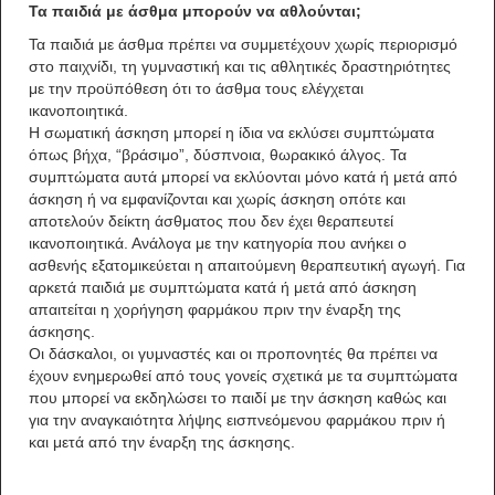
Τα παιδιά με άσθμα μπορούν να αθλούνται;
Τα παιδιά με άσθμα πρέπει να συμμετέχουν χωρίς περιορισμό
στο παιχνίδι, τη γυμναστική και τις αθλητικές δραστηριότητες
με την προϋπόθεση ότι το άσθμα τους ελέγχεται
ικανοποιητικά.
Η σωματική άσκηση μπορεί η ίδια να εκλύσει συμπτώματα
όπως βήχα, “βράσιμο”, δύσπνοια, θωρακικό άλγος. Τα
συμπτώματα αυτά μπορεί να εκλύονται μόνο κατά ή μετά από
άσκηση ή να εμφανίζονται και χωρίς άσκηση οπότε και
αποτελούν δείκτη άσθματος που δεν έχει θεραπευτεί
ικανοποιητικά. Ανάλογα με την κατηγορία που ανήκει ο
ασθενής εξατομικεύεται η απαιτούμενη θεραπευτική αγωγή. Για
αρκετά παιδιά με συμπτώματα κατά ή μετά από άσκηση
απαιτείται η χορήγηση φαρμάκου πριν την έναρξη της
άσκησης.
Οι δάσκαλοι, οι γυμναστές και οι προπονητές θα πρέπει να
έχουν ενημερωθεί από τους γονείς σχετικά με τα συμπτώματα
που μπορεί να εκδηλώσει το παιδί με την άσκηση καθώς και
για την αναγκαιότητα λήψης εισπνεόμενου φαρμάκου πριν ή
και μετά από την έναρξη της άσκησης.