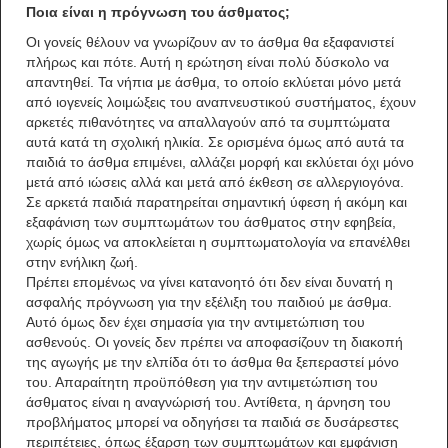
Ποια είναι η πρόγνωση του άσθματος;
Οι γονείς θέλουν να γνωρίζουν αν το άσθμα θα εξαφανιστεί
πλήρως και πότε. Αυτή η ερώτηση είναι πολύ δύσκολο να
απαντηθεί. Τα νήπια με άσθμα, το οποίο εκλύεται μόνο μετά
από ιογενείς λοιμώξεις του αναπνευστικού συστήματος, έχουν
αρκετές πιθανότητες να απαλλαγούν από τα συμπτώματα
αυτά κατά τη σχολική ηλικία. Σε ορισμένα όμως από αυτά τα
παιδιά το άσθμα επιμένει, αλλάζει μορφή και εκλύεται όχι μόνο
μετά από ιώσεις αλλά και μετά από έκθεση σε αλλεργιογόνα.
Σε αρκετά παιδιά παρατηρείται σημαντική ύφεση ή ακόμη και
εξαφάνιση των συμπτωμάτων του άσθματος στην εφηβεία,
χωρίς όμως να αποκλείεται η συμπτωματολογία να επανέλθει
στην ενήλικη ζωή.
Πρέπει επομένως να γίνει κατανοητό ότι δεν είναι δυνατή η
ασφαλής πρόγνωση για την εξέλιξη του παιδιού με άσθμα.
Αυτό όμως δεν έχει σημασία για την αντιμετώπιση του
ασθενούς. Οι γονείς δεν πρέπει να αποφασίζουν τη διακοπή
της αγωγής με την ελπίδα ότι το άσθμα θα ξεπεραστεί μόνο
του. Απαραίτητη προϋπόθεση για την αντιμετώπιση του
άσθματος είναι η αναγνώρισή του. Αντίθετα, η άρνηση του
προβλήματος μπορεί να οδηγήσει τα παιδιά σε δυσάρεστες
περιπέτειες, όπως έξαρση των συμπτωμάτων και εμφάνιση