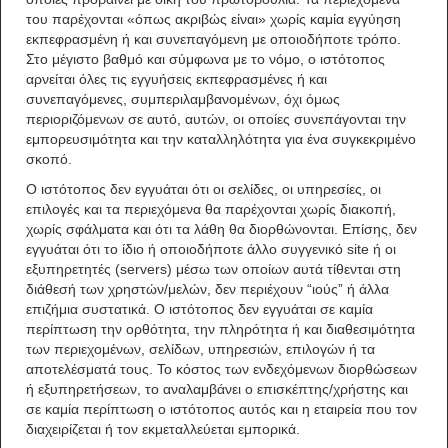
του παρέχονται «όπως ακριβώς είναι» χωρίς καμία εγγύηση
εκπεφρασμένη ή και συνεπαγόμενη με οποιοδήποτε τρόπο.
Στο μέγιστο βαθμό και σύμφωνα με το νόμο, ο ιστότοπος
αρνείται όλες τις εγγυήσεις εκπεφρασμένες ή και
συνεπαγόμενες, συμπεριλαμβανομένων, όχι όμως
περιοριζόμενων σε αυτό, αυτών, οι οποίες συνεπάγονται την
εμπορευσιμότητα και την καταλληλότητα για ένα συγκεκριμένο
σκοπό.
Ο ιστότοπος δεν εγγυάται ότι οι σελίδες, οι υπηρεσίες, οι
επιλογές και τα περιεχόμενα θα παρέχονται χωρίς διακοπή,
χωρίς σφάλματα και ότι τα λάθη θα διορθώνονται. Επίσης, δεν
εγγυάται ότι το ίδιο ή οποιοδήποτε άλλο συγγενικό site ή οι
εξυπηρετητές (servers) μέσω των οποίων αυτά τίθενται στη
διάθεσή των χρηστών/μελών, δεν περιέχουν “ιούς” ή άλλα
επιζήμια συστατικά. Ο ιστότοπος δεν εγγυάται σε καμία
περίπτωση την ορθότητα, την πληρότητα ή και διαθεσιμότητα
των περιεχομένων, σελίδων, υπηρεσιών, επιλογών ή τα
αποτελέσματά τους. Το κόστος των ενδεχόμενων διορθώσεων
ή εξυπηρετήσεων, το αναλαμβάνει ο επισκέπτης/χρήστης και
σε καμία περίπτωση ο ιστότοπος αυτός και η εταιρεία που τον
διαχειρίζεται ή τον εκμεταλλεύεται εμπορικά.