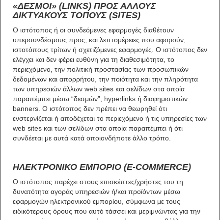
«ΔΕΣΜΟΙ» (LINKS) ΠΡΟΣ ΑΛΛΟΥΣ
ΔΙΚΤΥΑΚΟΥΣ ΤΟΠΟΥΣ (SITES)
Ο ιστότοπος ή οι συνδεόμενες εφαρμογές διαθέτουν
υπερσυνδέσμους προς, και λεπτομέρειες που αφορούν,
ιστοτόπους τρίτων ή σχετιζόμενες εφαρμογές. Ο ιστότοπος δεν
ελέγχει και δεν φέρει ευθύνη για τη διαθεσιμότητα, το
περιεχόμενο, την πολιτική προστασίας των προσωπικών
δεδομένων και απορρήτου, την ποιότητα και την πληρότητα
των υπηρεσιών άλλων web sites και σελίδων στα οποία
παραπέμπει μέσω “δεσμών”, hyperlinks ή διαφημιστικών
banners. Ο ιστότοπος δεν πρέπει να θεωρηθεί ότι
ενστερνίζεται ή αποδέχεται το περιεχόμενο ή τις υπηρεσίες των
web sites και των σελίδων στα οποία παραπέμπει ή ότι
συνδέεται με αυτά κατά οποιονδήποτε άλλο τρόπο.
ΗΛΕΚΤΡΟΝΙΚΟ ΕΜΠΟΡΙΟ (E-COMMERCE)
Ο ιστότοπος παρέχει στους επισκέπτες/χρήστες του τη
δυνατότητα αγοράς υπηρεσιών ή/και προϊόντων μέσω
εφαρμογών ηλεκτρονικού εμπορίου, σύμφωνα με τους
ειδικότερους όρους που αυτό τάσσει και μεριμνώντας για την