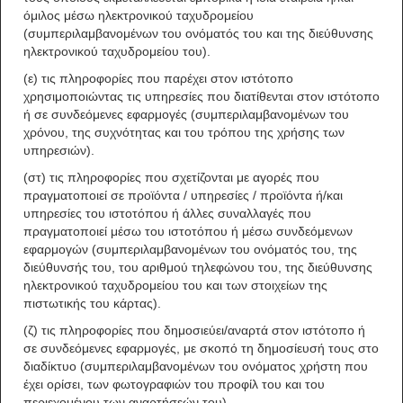
όμιλος μέσω ηλεκτρονικού ταχυδρομείου
(συμπεριλαμβανομένων του ονόματός του και της διεύθυνσης
ηλεκτρονικού ταχυδρομείου του).
(ε) τις πληροφορίες που παρέχει στον ιστότοπο
χρησιμοποιώντας τις υπηρεσίες που διατίθενται στον ιστότοπο
ή σε συνδεόμενες εφαρμογές (συμπεριλαμβανομένων του
χρόνου, της συχνότητας και του τρόπου της χρήσης των
υπηρεσιών).
(στ) τις πληροφορίες που σχετίζονται με αγορές που
πραγματοποιεί σε προϊόντα / υπηρεσίες / προϊόντα ή/και
υπηρεσίες του ιστοτόπου ή άλλες συναλλαγές που
πραγματοποιεί μέσω του ιστοτόπου ή μέσω συνδεόμενων
εφαρμογών (συμπεριλαμβανομένων του ονόματός του, της
διεύθυνσής του, του αριθμού τηλεφώνου του, της διεύθυνσης
ηλεκτρονικού ταχυδρομείου του και των στοιχείων της
πιστωτικής του κάρτας).
(ζ) τις πληροφορίες που δημοσιεύει/αναρτά στον ιστότοπο ή
σε συνδεόμενες εφαρμογές, με σκοπό τη δημοσίευσή τους στο
διαδίκτυο (συμπεριλαμβανομένων του ονόματος χρήστη που
έχει ορίσει, των φωτογραφιών του προφίλ του και του
περιεχομένου των αναρτήσεών του).