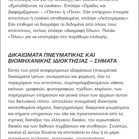
«Εμποδίζοντας τα cookies». Επιλέγει «Ομάδες και
Διαφημιζόμενοι» – «Πάντα» ή «Ποτέ». Εάν υπάρχουν στοιχεία
ιστοτόπων ή cookies αποθηκευμένα, επιλέγει «Λεπτομέρειες».
Εάν επιθυμεί να διαγράψει τα δεδομένα από όλους τους
ιστότοπους, απλώς επιλέγει «Διαγραφή Όλων». Πατάει
«Τέλος» για να επιστρέψει στο παράθυρο επιλογής.
ΔΙΚΑΙΩΜΑΤΑ ΠΝΕΥΜΑΤΙΚΗΣ ΚΑΙ
ΒΙΟΜΗΧΑΝΙΚΗΣ ΙΔΙΟΚΤΗΣΙΑΣ – ΣΗΜΑΤΑ
Εκτός των ρητά αναφερόμενων εξαιρέσεων (πνευματικά
δικαιώματα τρίτων, συνεργατών και φορέων), όλο το
περιεχόμενο του ιστοτόπου, συμπεριλαμβανομένων videos,
εικόνων, γραφικών, φωτογραφιών, σχεδίων, κειμένων, των
παρεχομένων υπηρεσιών και γενικά όλων των αρχείων αυτού
του δικτυακού τόπου, αποτελούν πνευματική ιδιοκτησία,
κατατεθειμένα σήματα, διασχηματισμοί, διακριτικά γνωρίσματα
και σήματα υπηρεσιών του site και προστατεύονται από τις
σχετικές διατάξεις του ελληνικού δικαίου, του ευρωπαϊκού
δικαίου και των διεθνών συμβάσεων και συνθηκών. Συνεπώς,
κανένα εξ αυτών δύναται να αποτελέσει εν όλω ή εν μέρει
αντικείμενο πώλησης, αντιγραφής, τροποποίησης,