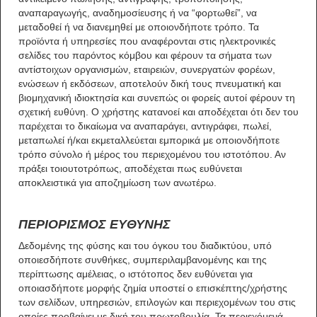
αναπαραγωγής, αναδημοσίευσης ή να “φορτωθεί”, να
μεταδοθεί ή να διανεμηθεί με οποιονδήποτε τρόπο. Τα
προϊόντα ή υπηρεσίες που αναφέρονται στις ηλεκτρονικές
σελίδες του παρόντος κόμβου και φέρουν τα σήματα των
αντίστοιχων οργανισμών, εταιρειών, συνεργατών φορέων,
ενώσεων ή εκδόσεων, αποτελούν δική τους πνευματική και
βιομηχανική ιδιοκτησία και συνεπώς οι φορείς αυτοί φέρουν τη
σχετική ευθύνη. Ο χρήστης κατανοεί και αποδέχεται ότι δεν του
παρέχεται το δικαίωμα να αναπαράγει, αντιγράφει, πωλεί,
μεταπωλεί ή/και εκμεταλλεύεται εμπορικά με οποιονδήποτε
τρόπο σύνολο ή μέρος του περιεχομένου του ιστοτόπου. Αν
πράξει τοιουτοτρόπως, αποδέχεται πως ευθύνεται
αποκλειστικά για αποζημίωση των ανωτέρω.
ΠΕΡΙΟΡΙΣΜΟΣ ΕΥΘΥΝΗΣ
Δεδομένης της φύσης και του όγκου του διαδικτύου, υπό
οποιεσδήποτε συνθήκες, συμπεριλαμβανομένης και της
περίπτωσης αμέλειας, ο ιστότοπος δεν ευθύνεται για
οποιασδήποτε μορφής ζημία υποστεί ο επισκέπτης/χρήστης
των σελίδων, υπηρεσιών, επιλογών και περιεχομένων του στις
οποίες προβαίνει με δική του πρωτοβουλία. Τα περιεχόμενά