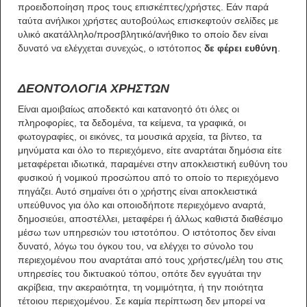
προειδοποίηση προς τους επισκέπτες/χρήστες. Εάν παρά
ταύτα ανήλικοι χρήστες αυτοβούλως επισκεφτούν σελίδες με
υλικό ακατάλληλο/προσβλητικό/ανήθικο το οποίο δεν είναι
δυνατό να ελέγχεται συνεχώς, ο ιστότοπος
δε φέρει ευθύνη
.
ΔΕΟΝΤΟΛΟΓΙΑ ΧΡΗΣΤΩΝ
Είναι αμοιβαίως αποδεκτό και κατανοητό ότι όλες οι
πληροφορίες, τα δεδομένα, τα κείμενα, τα γραφικά, οι
φωτογραφίες, οι εικόνες, τα μουσικά αρχεία, τα βίντεο, τα
μηνύματα και όλο το περιεχόμενο, είτε αναρτάται δημόσια είτε
μεταφέρεται ιδιωτικά, παραμένει στην αποκλειστική ευθύνη του
φυσικού ή νομικού προσώπου από το οποίο το περιεχόμενο
πηγάζει. Αυτό σημαίνει ότι ο χρήστης είναι αποκλειστικά
υπεύθυνος για όλο και οποιοδήποτε περιεχόμενο αναρτά,
δημοσιεύει, αποστέλλει, μεταφέρει ή άλλως καθιστά διαθέσιμο
μέσω των υπηρεσιών του ιστοτόπου. Ο ιστότοπος δεν είναι
δυνατό, λόγω του όγκου του, να ελέγχει το σύνολο του
περιεχομένου που αναρτάται από τους χρήστες/μέλη του στις
υπηρεσίες του δικτυακού τόπου, οπότε δεν εγγυάται την
ακρίβεια, την ακεραιότητα, τη νομιμότητα, ή την ποιότητα
τέτοιου περιεχομένου. Σε καμία περίπτωση δεν μπορεί να