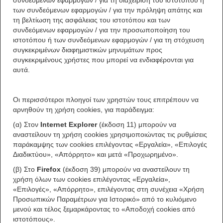
συνδεόμενων εφαρμογών / για τη διαχείριση του ιστοτόπου ή
των συνδεόμενων εφαρμογών / για την πρόληψη απάτης και
τη βελτίωση της ασφάλειας του ιστοτόπου και των
συνδεόμενων εφαρμογών / για την προσωποποίηση του
ιστοτόπου ή των συνδεόμενων εφαρμογών / για τη στόχευση
συγκεκριμένων διαφημιστικών μηνυμάτων προς
συγκεκριμένους χρήστες που μπορεί να ενδιαφέρονται για
αυτά.
Οι περισσότεροι πλοηγοί των χρηστών τους επιτρέπουν να
αρνηθούν τη χρήση cookies, για παράδειγμα:
(α) Στον
Internet Explorer
(έκδοση 11) μπορούν να
αναστείλουν τη χρήση cookies χρησιμοποιώντας τις ρυθμίσεις
παράκαμψης των cookies επιλέγοντας «Εργαλεία», «Επιλογές
Διαδικτύου», «Απόρρητο» και μετά «Προχωρημένο».
(β) Στο
Firefox
(έκδοση 39) μπορούν να αναστείλουν τη
χρήση όλων των cookies επιλέγοντας «Εργαλεία»,
«Επιλογές», «Απόρρητο», επιλέγοντας στη συνέχεια «Χρήση
Προσωπικών Παραμέτρων για Ιστορικό» από το κυλιόμενο
μενού και τέλος ξεμαρκάροντας το «Αποδοχή cookies από
ιστοτόπους».