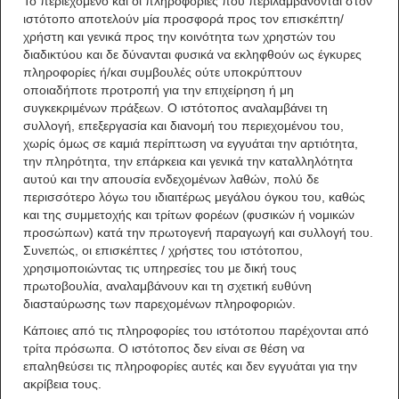
Το περιεχόμενο και οι πληροφορίες που περιλαμβάνονται στον
ιστότοπο αποτελούν μία προσφορά προς τον επισκέπτη/
χρήστη και γενικά προς την κοινότητα των χρηστών του
διαδικτύου και δε δύνανται φυσικά να εκληφθούν ως έγκυρες
πληροφορίες ή/και συμβουλές ούτε υποκρύπτουν
οποιαδήποτε προτροπή για την επιχείρηση ή μη
συγκεκριμένων πράξεων. Ο ιστότοπος αναλαμβάνει τη
συλλογή, επεξεργασία και διανομή του περιεχομένου του,
χωρίς όμως σε καμιά περίπτωση να εγγυάται την αρτιότητα,
την πληρότητα, την επάρκεια και γενικά την καταλληλότητα
αυτού και την απουσία ενδεχομένων λαθών, πολύ δε
περισσότερο λόγω του ιδιαιτέρως μεγάλου όγκου του, καθώς
και της συμμετοχής και τρίτων φορέων (φυσικών ή νομικών
προσώπων) κατά την πρωτογενή παραγωγή και συλλογή του.
Συνεπώς, οι επισκέπτες / χρήστες του ιστότοπου,
χρησιμοποιώντας τις υπηρεσίες του με δική τους
πρωτοβουλία, αναλαμβάνουν και τη σχετική ευθύνη
διασταύρωσης των παρεχομένων πληροφοριών.
Κάποιες από τις πληροφορίες του ιστότοπου παρέχονται από
τρίτα πρόσωπα. Ο ιστότοπος δεν είναι σε θέση να
επαληθεύσει τις πληροφορίες αυτές και δεν εγγυάται για την
ακρίβεια τους.