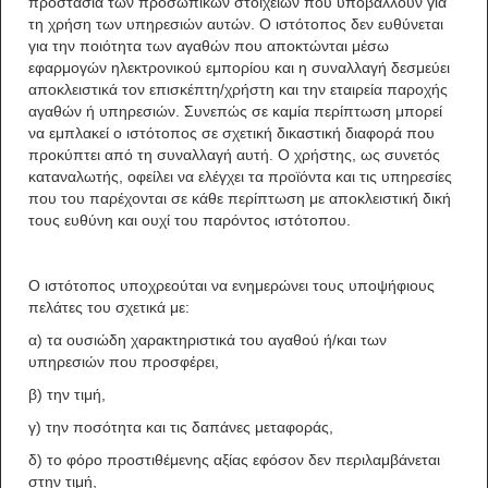
προστασία των προσωπικών στοιχείων που υποβάλλουν για
τη χρήση των υπηρεσιών αυτών. Ο ιστότοπος δεν ευθύνεται
για την ποιότητα των αγαθών που αποκτώνται μέσω
εφαρμογών ηλεκτρονικού εμπορίου και η συναλλαγή δεσμεύει
αποκλειστικά τον επισκέπτη/χρήστη και την εταιρεία παροχής
αγαθών ή υπηρεσιών. Συνεπώς σε καμία περίπτωση μπορεί
να εμπλακεί ο ιστότοπος σε σχετική δικαστική διαφορά που
προκύπτει από τη συναλλαγή αυτή. Ο χρήστης, ως συνετός
καταναλωτής, οφείλει να ελέγχει τα προϊόντα και τις υπηρεσίες
που του παρέχονται σε κάθε περίπτωση με αποκλειστική δική
τους ευθύνη και ουχί του παρόντος ιστότοπου.
Ο ιστότοπος υποχρεούται να ενημερώνει τους υποψήφιους
πελάτες του σχετικά με:
α) τα ουσιώδη χαρακτηριστικά του αγαθού ή/και των
υπηρεσιών που προσφέρει,
β) την τιμή,
γ) την ποσότητα και τις δαπάνες μεταφοράς,
δ) το φόρο προστιθέμενης αξίας εφόσον δεν περιλαμβάνεται
στην τιμή,