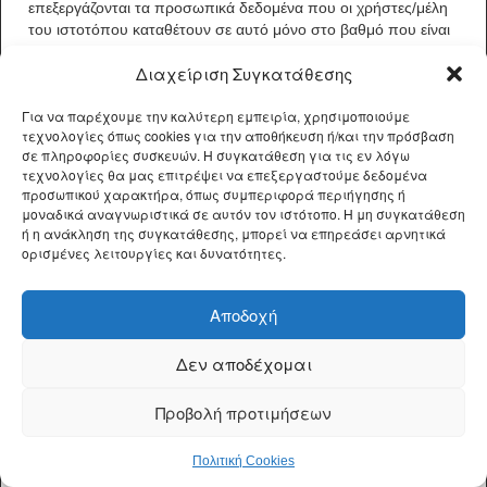
επεξεργάζονται τα προσωπικά δεδομένα που οι χρήστες/μέλη
του ιστοτόπου καταθέτουν σε αυτό μόνο στο βαθμό που είναι
απόλυτα αναγκαίος για την παροχή υποστήριξης προς τον
Διαχείριση Συγκατάθεσης
ιστότοπο.
• Επιτάσσεται λόγω συμμόρφωσης με τις σχετικές διατάξεις
Για να παρέχουμε την καλύτερη εμπειρία, χρησιμοποιούμε
του νόμου και προς τις αρμόδιες και μόνο αρχές.
τεχνολογίες όπως cookies για την αποθήκευση ή/και την πρόσβαση
σε πληροφορίες συσκευών. Η συγκατάθεση για τις εν λόγω
Ο ιστότοπος δύναται να αποκαλύψει τις προσωπικές
τεχνολογίες θα μας επιτρέψει να επεξεργαστούμε δεδομένα
πληροφορίες των χρηστών σε οποιονδήποτε υπάλληλο,
προσωπικού χαρακτήρα, όπως συμπεριφορά περιήγησης ή
διοικητικό στέλεχος, ασφαλιστή, επαγγελματικό σύμβουλο,
μοναδικά αναγνωριστικά σε αυτόν τον ιστότοπο. Η μη συγκατάθεση
πράκτορα, προμηθευτή ή υπεργολάβο, στο βαθμό που είναι
ή η ανάκληση της συγκατάθεσης, μπορεί να επηρεάσει αρνητικά
ευλόγως απαραίτητο για τους σκοπούς που ορίζονται στην
ορισμένες λειτουργίες και δυνατότητες.
παρούσα Πολιτική.
Ο ιστότοπος δύναται να αποκαλύψει τις προσωπικές
Αποδοχή
πληροφορίες των χρηστών σε οποιοδήποτε μέλος του Ομίλου
των εταιρειών που ανήκει (δηλαδή των θυγατρικών, της
Δεν αποδέχομαι
μητρικής εταιρείας και όλων των θυγατρικών της) στο βαθμό
που είναι ευλόγως απαραίτητο για τους σκοπούς που
Προβολή προτιμήσεων
ορίζονται στην παρούσα Πολιτική.
Πολιτική Cookies
Ο ιστότοπος δύναται να αποκαλύψει τις προσωπικές