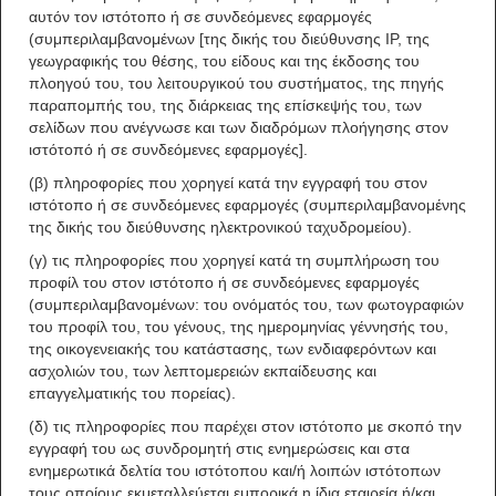
αυτόν τον ιστότοπο ή σε συνδεόμενες εφαρμογές
(συμπεριλαμβανομένων [της δικής του διεύθυνσης IP, της
γεωγραφικής του θέσης, του είδους και της έκδοσης του
πλοηγού του, του λειτουργικού του συστήματος, της πηγής
παραπομπής του, της διάρκειας της επίσκεψής του, των
σελίδων που ανέγνωσε και των διαδρόμων πλοήγησης στον
ιστότοπό ή σε συνδεόμενες εφαρμογές].
(β) πληροφορίες που χορηγεί κατά την εγγραφή του στον
ιστότοπο ή σε συνδεόμενες εφαρμογές (συμπεριλαμβανομένης
της δικής του διεύθυνσης ηλεκτρονικού ταχυδρομείου).
(γ) τις πληροφορίες που χορηγεί κατά τη συμπλήρωση του
προφίλ του στον ιστότοπο ή σε συνδεόμενες εφαρμογές
(συμπεριλαμβανομένων: του ονόματός του, των φωτογραφιών
του προφίλ του, του γένους, της ημερομηνίας γέννησής του,
της οικογενειακής του κατάστασης, των ενδιαφερόντων και
ασχολιών του, των λεπτομερειών εκπαίδευσης και
επαγγελματικής του πορείας).
(δ) τις πληροφορίες που παρέχει στον ιστότοπο με σκοπό την
εγγραφή του ως συνδρομητή στις ενημερώσεις και στα
ενημερωτικά δελτία του ιστότοπου και/ή λοιπών ιστότοπων
τους οποίους εκμεταλλεύεται εμπορικά η ίδια εταιρεία ή/και