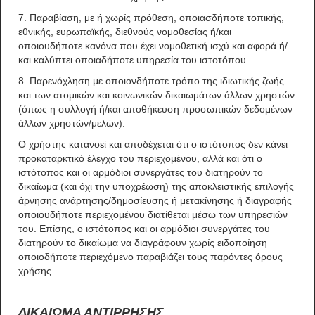
7. Παραβίαση, με ή χωρίς πρόθεση, οποιασδήποτε τοπικής,
εθνικής, ευρωπαϊκής, διεθνούς νομοθεσίας ή/και
οποιουδήποτε κανόνα που έχει νομοθετική ισχύ και αφορά ή/
και καλύπτει οποιαδήποτε υπηρεσία του ιστοτόπου.
8. Παρενόχληση με οποιονδήποτε τρόπο της ιδιωτικής ζωής
και των ατομικών και κοινωνικών δικαιωμάτων άλλων χρηστών
(όπως η συλλογή ή/και αποθήκευση προσωπικών δεδομένων
άλλων χρηστών/μελών).
Ο χρήστης κατανοεί και αποδέχεται ότι ο ιστότοπος δεν κάνει
προκαταρκτικό έλεγχο του περιεχομένου, αλλά και ότι ο
ιστότοπος και οι αρμόδιοι συνεργάτες του διατηρούν το
δικαίωμα (και όχι την υποχρέωση) της αποκλειστικής επιλογής
άρνησης ανάρτησης/δημοσίευσης ή μετακίνησης ή διαγραφής
οποιουδήποτε περιεχομένου διατίθεται μέσω των υπηρεσιών
του. Επίσης, ο ιστότοπος και οι αρμόδιοι συνεργάτες του
διατηρούν το δικαίωμα να διαγράφουν χωρίς ειδοποίηση
οποιοδήποτε περιεχόμενο παραβιάζει τους παρόντες όρους
χρήσης.
ΔΙΚΑΙΩΜΑ ΑΝΤΙΡΡΗΣΗΣ