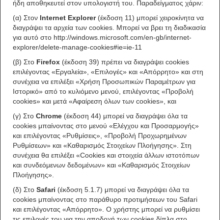
ήδη αποθηκευτεί στον υπολογιστή του. Παραδείγματος χάριν:
(α) Στον
Internet Explorer
(έκδοση 11) μπορεί χειροκίνητα να
διαγράψει τα αρχεία των cookies. Μπορεί να βρει τη διαδικασία
για αυτό στο http://windows.microsoft.com/en-gb/internet-
explorer/delete-manage-cookies#ie=ie-11
(β) Στο
Firefox
(έκδοση 39) πρέπει να διαγράψει cookies
επιλέγοντας «Εργαλεία», «Επιλογές» και «Απόρρητο» και στη
συνέχεια να επιλέξει «Χρήση Προσωπικών Παραμέτρων για
Ιστορικό» από το κυλιόμενο μενού, επιλέγοντας «Προβολή
cookies» και μετά «Αφαίρεση όλων των cookies», και
(γ) Στο
Chrome
(έκδοση 44) μπορεί να διαγράψει όλα τα
cookies μπαίνοντας στο μενού «Ελέγχου και Προσαρμογής»
και επιλέγοντας «Ρυθμίσεις», «Προβολή Προχωρημένων
Ρυθμίσεων» και «Καθαρισμός Στοιχείων Πλοήγησης». Στη
συνέχεια θα επιλέξει «Cookies και στοιχεία άλλων ιστοτόπων
και συνδεόμενων δεδομένων» και «Καθαρισμός Στοιχείων
Πλοήγησης».
(δ) Στο
Safari
(έκδοση 5.1.7) μπορεί να διαγράψει όλα τα
cookies μπαίνοντας στο παράθυρο προτιμήσεων του Safari
και επιλέγοντας «Απόρρητο». Ο χρήστης μπορεί να ρυθμίσει
τις επιλογές του για την αποδοχή των cookies δίπλα στο