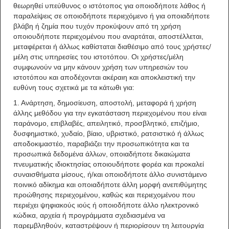
θεωρηθεί υπεύθυνος ο ιστότοπος για οποιοδήποτε λάθος ή
παραλείψεις σε οποιοδήποτε περιεχόμενο ή για οποιαδήποτε
βλάβη ή ζημία που τυχόν προκύψουν από τη χρήση
οποιουδήποτε περιεχομένου που αναρτάται, αποστέλλεται,
μεταφέρεται ή άλλως καθίσταται διαθέσιμο από τους χρήστες/
μέλη στις υπηρεσίες του ιστοτόπου. Οι χρήστες/μέλη
συμφωνούν να μην κάνουν χρήση των υπηρεσιών του
ιστοτόπου και αποδέχονται ακέραιη και αποκλειστική την
ευθύνη τους σχετικά με τα κάτωθι για:
1. Ανάρτηση, δημοσίευση, αποστολή, μεταφορά ή χρήση
άλλης μεθόδου για την εγκατάσταση περιεχομένου που είναι
παράνομο, επιβλαβές, απειλητικό, προσβλητικό, επιζήμιο,
δυσφημιστικό, χυδαίο, βίαιο, υβριστικό, ρατσιστικό ή άλλως
αποδοκιμαστέο, παραβιάζει την προσωπικότητα και τα
προσωπικά δεδομένα άλλων, οποιαδήποτε δικαιώματα
πνευματικής ιδιοκτησίας οποιουδήποτε φορέα και προκαλεί
συναισθήματα μίσους, ή/και οποιοδήποτε άλλο συνιστάμενο
ποινικό αδίκημα και οποιαδήποτε άλλη μορφή ανεπιθύμητης
προώθησης περιεχομένου, καθώς και περιεχομένου που
περιέχει ψηφιακούς ιούς ή οποιοδήποτε άλλο ηλεκτρονικό
κώδικα, αρχεία ή προγράμματα σχεδιασμένα να
παρεμβληθούν, καταστρέψουν ή περιορίσουν τη λειτουργία