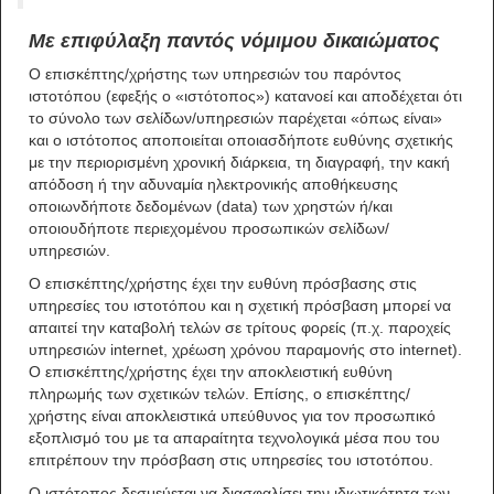
Mε επιφύλαξη παντός νόμιμου δικαιώματος
Ο επισκέπτης/χρήστης των υπηρεσιών του παρόντος
ιστοτόπου (εφεξής ο «ιστότοπος») κατανοεί και αποδέχεται ότι
το σύνολο των σελίδων/υπηρεσιών παρέχεται «όπως είναι»
και ο ιστότοπος αποποιείται οποιασδήποτε ευθύνης σχετικής
με την περιορισμένη χρονική διάρκεια, τη διαγραφή, την κακή
απόδοση ή την αδυναμία ηλεκτρονικής αποθήκευσης
οποιωνδήποτε δεδομένων (data) των χρηστών ή/και
οποιουδήποτε περιεχομένου προσωπικών σελίδων/
υπηρεσιών.
Ο επισκέπτης/χρήστης έχει την ευθύνη πρόσβασης στις
υπηρεσίες του ιστοτόπου και η σχετική πρόσβαση μπορεί να
απαιτεί την καταβολή τελών σε τρίτους φορείς (π.χ. παροχείς
υπηρεσιών internet, χρέωση χρόνου παραμονής στο internet).
Ο επισκέπτης/χρήστης έχει την αποκλειστική ευθύνη
πληρωμής των σχετικών τελών. Επίσης, ο επισκέπτης/
χρήστης είναι αποκλειστικά υπεύθυνος για τον προσωπικό
εξοπλισμό του με τα απαραίτητα τεχνολογικά μέσα που του
επιτρέπουν την πρόσβαση στις υπηρεσίες του ιστοτόπου.
Ο ιστότοπος δεσμεύεται να διασφαλίσει την ιδιωτικότητα των