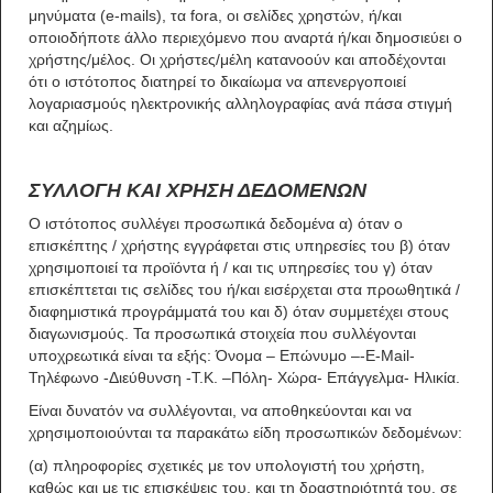
μηνύματα (e-mails), τα fora, οι σελίδες χρηστών, ή/και
οποιοδήποτε άλλο περιεχόμενο που αναρτά ή/και δημοσιεύει ο
χρήστης/μέλος. Οι χρήστες/μέλη κατανοούν και αποδέχονται
ότι ο ιστότοπος διατηρεί το δικαίωμα να απενεργοποιεί
λογαριασμούς ηλεκτρονικής αλληλογραφίας ανά πάσα στιγμή
και αζημίως.
ΣΥΛΛΟΓΗ ΚΑΙ ΧΡΗΣΗ ΔΕΔΟΜΕΝΩΝ
Ο ιστότοπος συλλέγει προσωπικά δεδομένα α) όταν ο
επισκέπτης / χρήστης εγγράφεται στις υπηρεσίες του β) όταν
χρησιμοποιεί τα προϊόντα ή / και τις υπηρεσίες του γ) όταν
επισκέπτεται τις σελίδες του ή/και εισέρχεται στα προωθητικά /
διαφημιστικά προγράμματά του και δ) όταν συμμετέχει στους
διαγωνισμούς. Τα προσωπικά στοιχεία που συλλέγονται
υποχρεωτικά είναι τα εξής: Όνομα – Επώνυμο –-Ε-Mail-
Τηλέφωνο -Διεύθυνση -Τ.Κ. –Πόλη- Χώρα- Επάγγελμα- Ηλικία.
Είναι δυνατόν να συλλέγονται, να αποθηκεύονται και να
χρησιμοποιούνται τα παρακάτω είδη προσωπικών δεδομένων:
(α) πληροφορίες σχετικές με τον υπολογιστή του χρήστη,
καθώς και με τις επισκέψεις του, και τη δραστηριότητά του, σε