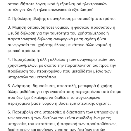
οποιουδήποτε λογισμικού ή εξοπλισμού ηλεκτρονικών
υπολογιστών ή τηλεπικοινωνιακού εξοπλισμού.
2. Πρόκληση βλάβης σε ανηλίκους με οποιοδήποτε τρόπο.
3. Μίμηση οποιουδήποτε νομικού ή φυσικού προσώπου ή
ψευδή δήλωση για την ταυτότητα του χρήστη/μέλους ή
παραπλανητική δήλωση αναφορικά με τη σχέση ή/και
συνεργασία του χρήστη/μέλους με κάποιο άλλο νομικό ή
φυσικό πρόσωπο.
4. Παραχάραξη ή άλλη αλλοίωση των αναγνωριστικών των
χρηστών/μελών, με σκοπό την παραπλάνηση ως προς την
προέλευση του περιεχομένου που μεταδίδεται μέσω των
υπηρεσιών του ιστοτόπου.
5. Ανάρτηση, δημοσίευση, αποστολή, μεταφορά ή χρήση
άλλης μεθόδου για την εγκατάσταση περιεχομένου από άτομο
που δεν έχει δικαίωμα να διαθέσει το συγκεκριμένο
περιεχόμενο βάσει νόμου ή βάσει εμπιστευτικής σχέσης.
6. Παρεμβολή στις υπηρεσίες ή διάσπαση των υπηρεσιών ή
των servers ή των δικτύων που είναι συνδεδεμένα με τις
υπηρεσίες του ιστοτόπου, ή παρακοή των προϋποθέσεων,
διαδικασιών και κανόνων χρήσης των δικτύων αυτών.