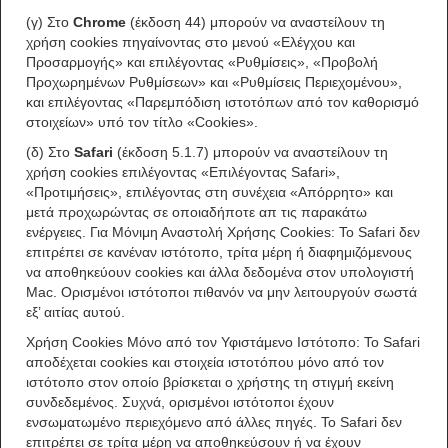
(γ) Στο
Chrome
(έκδοση 44) μπορούν να αναστείλουν τη
χρήση cookies πηγαίνοντας στο μενού «Ελέγχου και
Προσαρμογής» και επιλέγοντας «Ρυθμίσεις», «Προβολή
Προχωρημένων Ρυθμίσεων» και «Ρυθμίσεις Περιεχομένου»,
και επιλέγοντας «Παρεμπόδιση ιστοτόπων από τον καθορισμό
στοιχείων» υπό τον τίτλο «Cookies».
(δ) Στο
Safari
(έκδοση 5.1.7) μπορούν να αναστείλουν τη
χρήση cookies επιλέγοντας «Επιλέγοντας Safari»,
«Προτιμήσεις», επιλέγοντας στη συνέχεια «Απόρρητο» και
μετά προχωρώντας σε οποιαδήποτε απ τις παρακάτω
ενέργειες. Για Μόνιμη Αναστολή Χρήσης Cookies: Το Safari δεν
επιτρέπει σε κανέναν ιστότοπο, τρίτα μέρη ή διαφημιζόμενους
να αποθηκεύουν cookies και άλλα δεδομένα στον υπολογιστή
Mac. Ορισμένοι ιστότοποι πιθανόν να μην λειτουργούν σωστά
εξ’ αιτίας αυτού.
Χρήση Cookies Μόνο από τον Υφιστάμενο Ιστότοπο: Το Safari
αποδέχεται cookies και στοιχεία ιστοτόπου μόνο από τον
ιστότοπο στον οποίο βρίσκεται ο χρήστης τη στιγμή εκείνη
συνδεδεμένος. Συχνά, ορισμένοι ιστότοποι έχουν
ενσωματωμένο περιεχόμενο από άλλες πηγές. Το Safari δεν
επιτρέπει σε τρίτα μέρη να αποθηκεύσουν ή να έχουν